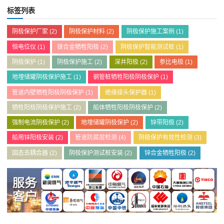
标签列表
阴极保护厂家
(2)
阴极保护材料
(2)
阴极保护施工案例
(1)
恒电位仪
(1)
镁合金牺牲阳极
(2)
阴极保护智能测试桩
(1)
阴极保护
(1)
阴极保护施工
(2)
深井阳极
(2)
参比电极
(1)
地埋储罐阴极保护施工
(1)
钢管桩牺牲阳极阴极保护
(1)
管道内壁牺牲阳极阴极保护
(1)
绝缘接头保护器
(1)
牺牲阳极阴极保护施工
(2)
船体牺牲阳极阴极保护
(2)
强制电流阴极保护
(2)
地埋储罐阴极保护
(2)
锌带阳极
(2)
船用锌阳极安装
(2)
管道防腐层检测
(4)
阴极保护有效性检测
(3)
固态去耦合器
(2)
阴极保护测试桩安装
(2)
锌合金牺牲阳极
(2)