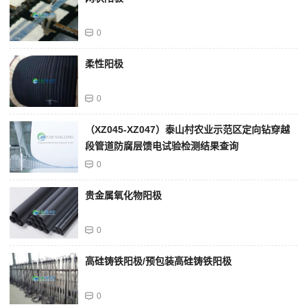
0
柔性阳极
0
（XZ045-XZ047）泰山村农业示范区定向钻穿越
段管道防腐层馈电试验检测结果查询
0
贵金属氧化物阳极
0
高硅铸铁阳极/预包装高硅铸铁阳极
0