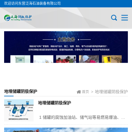
欢迎访问东营泛海石油装备有限公司
地埋储罐阴极保护
地埋储罐阴极保护
>
首页
地埋储罐阴极保护
1 储罐的腐蚀加油站、储气站等易燃易爆油、气的储罐一般都设在地下小容积的储罐，并使用细沙回填，并采取防雷静电接地，这种土壤环境中存在着大量的水和氧气，导致地埋储罐极易发生电化学腐蚀进而造成穿孔泄露。这种地埋储罐一旦发生泄露，将会对周围的环境带来极大的隐患，稍有不慎就会引发事故。早期填埋在沙池中的储...