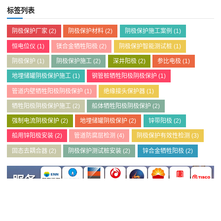
标签列表
阴极保护厂家
(2)
阴极保护材料
(2)
阴极保护施工案例
(1)
恒电位仪
(1)
镁合金牺牲阳极
(2)
阴极保护智能测试桩
(1)
阴极保护
(1)
阴极保护施工
(2)
深井阳极
(2)
参比电极
(1)
地埋储罐阴极保护施工
(1)
钢管桩牺牲阳极阴极保护
(1)
管道内壁牺牲阳极阴极保护
(1)
绝缘接头保护器
(1)
牺牲阳极阴极保护施工
(2)
船体牺牲阳极阴极保护
(2)
强制电流阴极保护
(2)
地埋储罐阴极保护
(2)
锌带阳极
(2)
船用锌阳极安装
(2)
管道防腐层检测
(4)
阴极保护有效性检测
(3)
固态去耦合器
(2)
阴极保护测试桩安装
(2)
锌合金牺牲阳极
(2)