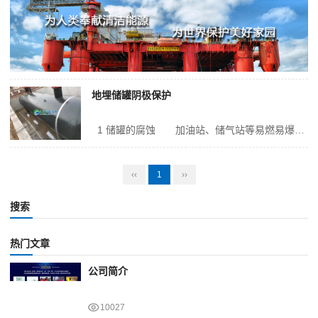
地埋储罐阴极保护
1 储罐的腐蚀 加油站、储气站等易燃易爆油、气的储罐一般都设在地下小容积的储罐，并使用细沙回填，并采取防雷静电接地，这种土壤环境中存在着大量的水和氧气，导致地埋储罐极易发生电化学腐蚀进而造成穿孔泄露。这种地埋储罐一旦发生泄露，将会对周围的环境带来极大的隐患，稍有不慎就会引发事故。早期填埋在沙池...
‹‹
1
››
搜索
热门文章
公司简介
10027