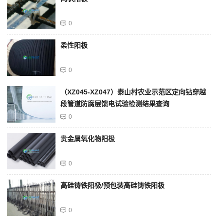
0
柔性阳极
0
（XZ045-XZ047）泰山村农业示范区定向钻穿越
段管道防腐层馈电试验检测结果查询
0
贵金属氧化物阳极
0
高硅铸铁阳极/预包装高硅铸铁阳极
0