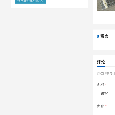
锌合金牺牲阳极
(2)
0
留言
评论
◎欢迎参与
昵称
*
内容
*