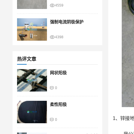
4559
强制电流阴极保护
4398
热评文章
网状阳极
0
柔性阳极
1、锌接
0