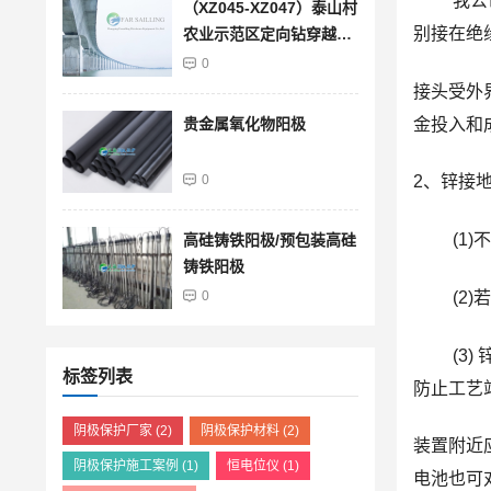
我公司
（XZ045-XZ047）泰山村
别接在绝
农业示范区定向钻穿越段
管道防腐层馈电试验检测
0
结果查询
接头受外
金投入和
贵金属氧化物阳极
2、锌接
0
(1)不
高硅铸铁阳极/预包装高硅
铸铁阳极
(2)若
0
(3) 
标签列表
防止工艺
阴极保护厂家
(2)
阴极保护材料
(2)
装置附近
阴极保护施工案例
(1)
恒电位仪
(1)
电池也可