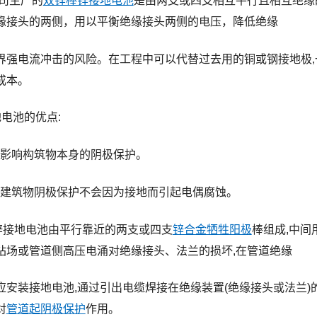
生产的
双锌棒锌接地电池
是由两支或四支相互平行且相互绝缘
缘接头的两侧，用以平衡绝缘接头两侧的电压，降低绝缘
界强电流冲击的风险。在工程中可以代替过去用的铜或钢接地极,
成本。
地电池的优点:
影响构筑物本身的阴极保护。
建筑物阴极保护不会因为接地而引起电偶腐蚀。
锌接地电池由平行靠近的两支或四支
锌合金牺牲阳极
棒组成,中间
站场或管道侧高压电涌对绝缘接头、法兰的损坏,在管道绝缘
应安装接地电池,通过引出电缆焊接在绝缘装置(绝缘接头或法兰)
对
管道起阴极保护
作用。