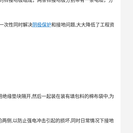
的锌接地极组成，两条锌接地极分别带有一条电缆，分
一次性同时解决
阴极保护
和接地问题,大大降低了工程资
用绝缘垫块隔开,然后一起装在装有填包料的棉布袋中,为
的两侧,以防止强电冲击引起的损坏,同时日常情况下接地