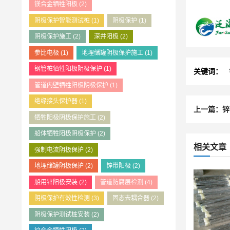
镁合金牺牲阳极
(2)
阴极保护智能测试桩
(1)
阴极保护
(1)
阴极保护施工
(2)
深井阳极
(2)
参比电极
(1)
地埋储罐阴极保护施工
(1)
钢管桩牺牲阳极阴极保护
(1)
关键词：
管道内壁牺牲阳极阴极保护
(1)
绝缘接头保护器
(1)
上一篇：锌
牺牲阳极阴极保护施工
(2)
船体牺牲阳极阴极保护
(2)
相关文章
强制电流阴极保护
(2)
地埋储罐阴极保护
(2)
锌带阳极
(2)
船用锌阳极安装
(2)
管道防腐层检测
(4)
阴极保护有效性检测
(3)
固态去耦合器
(2)
阴极保护测试桩安装
(2)