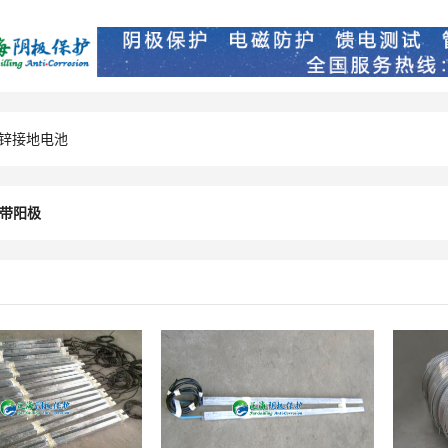
锌接地电池
带阳极