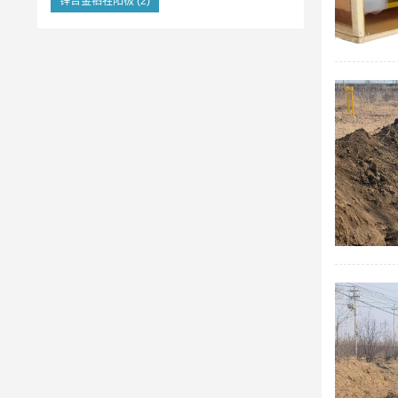
锌合金牺牲阳极
(2)