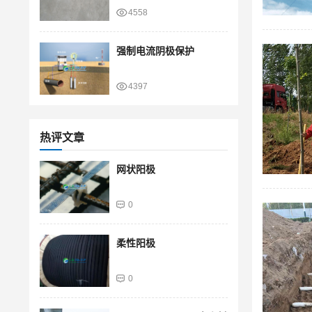
4558
强制电流阴极保护
4397
热评文章
网状阳极
0
柔性阳极
0