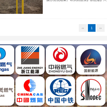
‹‹
1
››