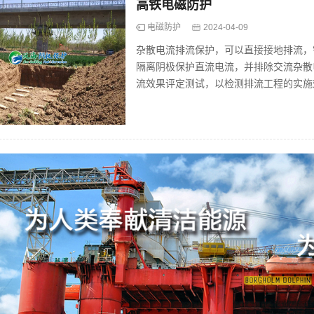
高铁电磁防护
电磁防护
2024-04-09
杂散电流排流保护，可以直接接地排流，
隔离阴极保护直流电流，并排除交流杂散
流效果评定测试，以检测排流工程的实施
护埋地钢质管道的安全运行。...