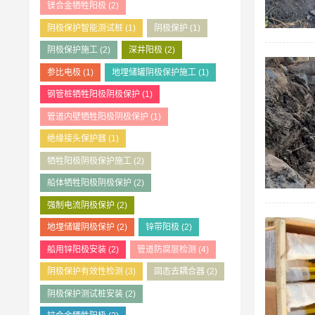
镁合金牺牲阳极
(2)
阴极保护智能测试桩
(1)
阴极保护
(1)
阴极保护施工
(2)
深井阳极
(2)
参比电极
(1)
地埋储罐阴极保护施工
(1)
钢管桩牺牲阳极阴极保护
(1)
管道内壁牺牲阳极阴极保护
(1)
绝缘接头保护器
(1)
牺牲阳极阴极保护施工
(2)
船体牺牲阳极阴极保护
(2)
强制电流阴极保护
(2)
地埋储罐阴极保护
(2)
锌带阳极
(2)
船用锌阳极安装
(2)
管道防腐层检测
(4)
阴极保护有效性检测
(3)
固态去耦合器
(2)
阴极保护测试桩安装
(2)