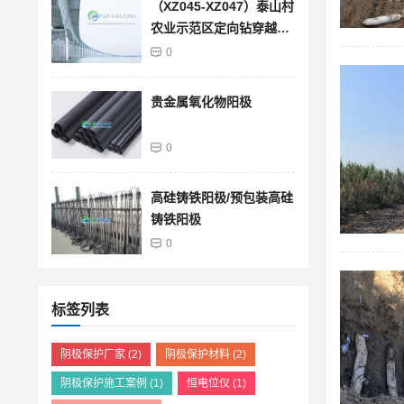
（XZ045-XZ047）泰山村
农业示范区定向钻穿越段
管道防腐层馈电试验检测
0
结果查询
贵金属氧化物阳极
0
高硅铸铁阳极/预包装高硅
铸铁阳极
0
标签列表
阴极保护厂家
(2)
阴极保护材料
(2)
阴极保护施工案例
(1)
恒电位仪
(1)