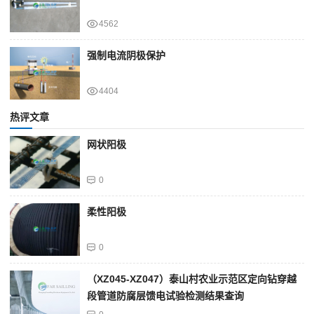
4562
强制电流阴极保护
4404
热评文章
网状阳极
0
柔性阳极
0
（XZ045-XZ047）泰山村农业示范区定向钻穿越
段管道防腐层馈电试验检测结果查询