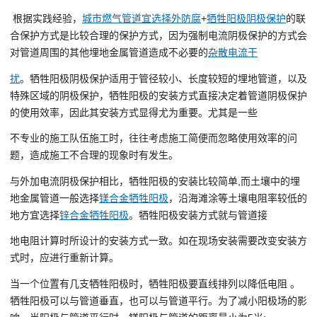
根据实践经验，
城市燃气管道宜选择外防腐
+
牺牲阳极阴极保护
的联
合保护方式是比较合理的保护方式，因为强制电流阴极保护的方式会
对管道周围的其他埋地金属管道造成不必要的
杂散电流干
扰
。牺牲阳极阴极保护适用于管径较小、长度较短的埋地管道，以及
特殊区域的阴极保护，牺牲阳极的安装方式直接决定着管道阴极保护
的使用效率，因此其安装方式显得尤为重要。尤其是一些
不专业的施工队伍施工时，往往考虑施工简便而忽略使用效率的问
题，造成施工不合理的现象时有发生。
与外加电流阴极保护相比，牺牲阳极的安装比较简单,而土壤中的埋
地金属管道一般选择
镁合金牺牲阳极
，沿海滩涂等土壤电阻率较低的
地方宜选择
锌合金牺牲阳极
。牺牲阳极安装方式就与管道接
地电阻计算时所设计的安装方式一致。如在现场安装需要改变安装方
式时，应进行重新计算。
当一个位置有几支牺牲阳极时，牺牲阳极要直线排列以降低电阻 。
牺牲阳极可以与管道垂直，也可以与管道平行。为了减小阳极场的影