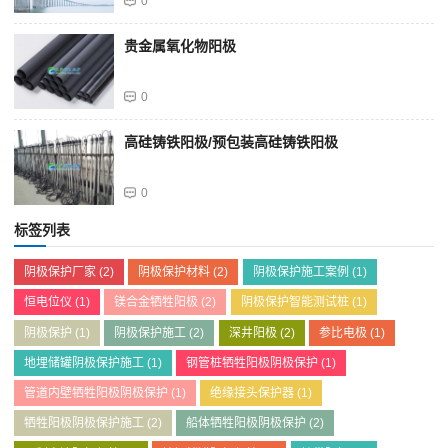
0
贵金属氧化物阳极
0
高硅铸铁阳极/预包装高硅铸铁阳极
0
标签列表
阴极保护厂家
(2)
阴极保护材料
(2)
阴极保护施工案例
(1)
恒电位仪
(1)
镁合金牺牲阳极
(2)
阴极保护智能测试桩
(1)
阴极保护
(1)
阴极保护施工
(2)
深井阳极
(2)
参比电极
(1)
地埋储罐阴极保护施工
(1)
钢管桩牺牲阳极阴极保护
(1)
管道内壁牺牲阳极阴极保护
(1)
绝缘接头保护器
(1)
牺牲阳极阴极保护施工
(2)
船体牺牲阳极阴极保护
(2)