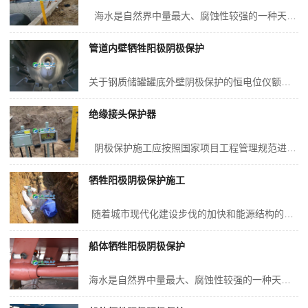
海水是自然界中量最大、腐蚀性较强的一种天然电解质。海水中溶有大量的以氯化钠为主的盐类，同时海水中又溶解了大量的氧气，海水中的含氧量是产生海水腐蚀的重要因素。目前，大多数船舶都采用金属外壳。轮船长期浸泡在海水中的部位，尤其是在轮船的航行过程中，海水的含氧量越高，金属的腐蚀速度越大。由于一定量的氧的...
管道内壁牺牲阳极阴极保护
关于钢质储罐罐底外壁阴极保护的恒电位仪额定电流与额定电压的确定.关键是选取或确定电流密度。计算或确定保护电流。但它又与罐底保护面积、土壤电阻率及地下水位、与罐体金属连接的接地装置形式、与罐体连接的各类管道电气绝缘情况等密切相关.不确定性因素很多，比埋地钢质管道阴极保护复杂。一旦计算或确定了保护电流，则恒电位仪...
绝缘接头保护器
阴极保护施工应按照国家项目工程管理规范进行实施，认真履行国家项目工程管理规范要求的项目经理部职责，选派素质、技术、安全意识、责任意识高的管理与施工人员，选择合理的安装施工队伍，在资源、技术、管理等方面提供可靠保证。对本工程的安全、质量、进度、培训、调试、投资、服务等实施有效控制，确保管道阴极保护...
牺牲阳极阴极保护施工
随着城市现代化建设步伐的加快和能源结构的改变，地下输油、输气、输水、热力管道纵横交错，随着地下管网投运时间的延长，涂层已趋于老化，再加上运输和安装过程中的涂层破损，因此地下管网的水、气腐蚀泄漏问题已经成为各生产企业安全生产的重大隐患之一。在生产过程中泄露事故时有发生，导致管道设备非计划检修、更换，...
船体牺牲阳极阴极保护
海水是自然界中量最大、腐蚀性较强的一种天然电解质。海水中溶有大量的以氯化钠为主的盐类，同时海水中又溶解了大量的氧气，海水中的含氧量是产生海水腐蚀的重要因素。目前，大多数船舶都采用金属外壳。轮船长期浸泡在海水中的部位，尤其是在轮船的航行过程中，海水的含氧量越高，金属的腐蚀速度越大。由于一定量的氧的存在，决定了大...