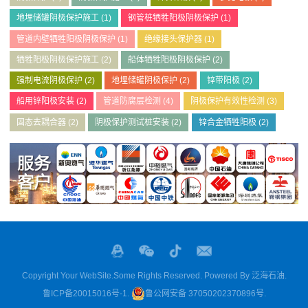
地埋储罐阴极保护施工
(1)
钢管桩牺牲阳极阴极保护
(1)
管道内壁牺牲阳极阴极保护
(1)
绝缘接头保护器
(1)
牺牲阳极阴极保护施工
(2)
船体牺牲阳极阴极保护
(2)
强制电流阴极保护
(2)
地埋储罐阴极保护
(2)
锌带阳极
(2)
船用锌阳极安装
(2)
管道防腐层检测
(4)
阴极保护有效性检测
(3)
固态去耦合器
(2)
阴极保护测试桩安装
(2)
锌合金牺牲阳极
(2)
Copyright Your WebSite.Some Rights Reserved. Powered By
泛海石油
.
鲁ICP备20015016号-1
.
鲁公网安备 37050202370896号
.