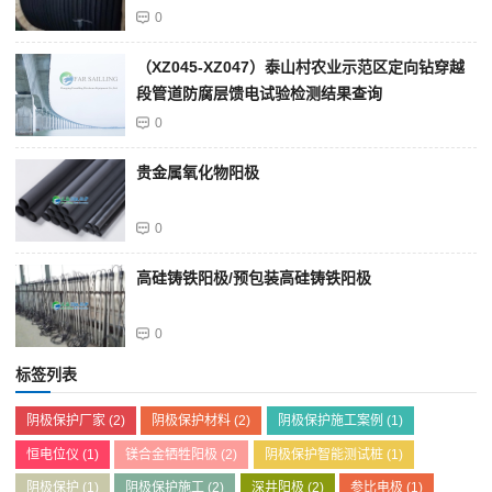
0
（XZ045-XZ047）泰山村农业示范区定向钻穿越
段管道防腐层馈电试验检测结果查询
0
贵金属氧化物阳极
0
高硅铸铁阳极/预包装高硅铸铁阳极
0
标签列表
阴极保护厂家
(2)
阴极保护材料
(2)
阴极保护施工案例
(1)
恒电位仪
(1)
镁合金牺牲阳极
(2)
阴极保护智能测试桩
(1)
阴极保护
(1)
阴极保护施工
(2)
深井阳极
(2)
参比电极
(1)