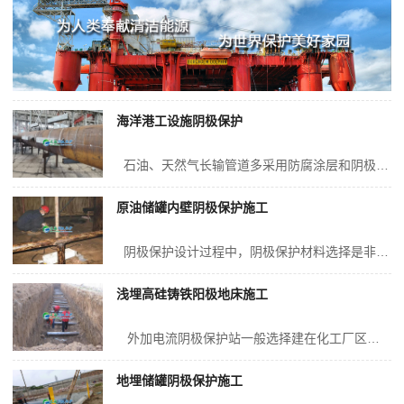
海洋港工设施阴极保护
石油、天然气长输管道多采用防腐涂层和阴极保护技术来防止防腐层的老化，通过恒电位仪或牺牲阳极的方式向管道施加负电位，使管道对地构成阴极，形成防护、减缓腐蚀。 阴极保护测试桩是阴极保护系统中必不可少的装置，主要用于阴极保护效果和运行参数的检测，一般沿输送管道1～2km设置1支。以往，阴极...
原油储罐内壁阴极保护施工
阴极保护设计过程中，阴极保护材料选择是非常重要的一项内容，关系到整个项目成败。如果选材错误，往往导致整个阴极保护工程的失效。阴极保护材料的选择，这里主要介绍关于牺牲阳极的材料选择。 牺牲阳极材料从理论上讲，只要比被保护金属活泼的金属都可以作为牺牲阳极。但是实际运用中，有的金属太活泼，比...
浅埋高硅铸铁阳极地床施工
外加电流阴极保护站一般选择建在化工厂区、油罐罐群、天然气分输站、联合站等有外部电源的区域内，且便于人员维护，但是这些区域一般地下管线或者金属构筑物比较复杂，且用地比较紧张，为方便后期规划，尽量降低辅助阳极地床对其他构筑物的干扰，可以将阳极地床深埋于地下，但是这就对阳极地床的组装工艺要...
地埋储罐阴极保护施工