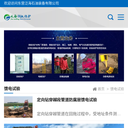
欢迎访问东营泛海石油装备有限公司
馈电试验
>
首页
馈电试验
定向钻穿越段管道防腐层馈电试验
定向钻穿越管道在回拖过程中，受地址条件测影响，极易出现缩孔、塌方、岩石等不可控因素，造成定向钻穿越成孔不良，管道的外防腐层一般为3PE或者环氧熔结粉末结构，这种防腐层质地较软，回拖过程中极易造成防腐层刮伤、破损甚至脱落等现象的发生，但是基本上不存在修复的可能，给管道的后期安全运行带来严重隐患。光固化玻璃钢硬化...