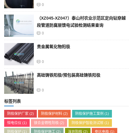
0
（XZ045-XZ047）泰山村农业示范区定向钻穿越
段管道防腐层馈电试验检测结果查询
0
贵金属氧化物阳极
0
高硅铸铁阳极/预包装高硅铸铁阳极
0
标签列表
阴极保护厂家
(2)
阴极保护材料
(2)
阴极保护施工案例
(1)
恒电位仪
(1)
镁合金牺牲阳极
(2)
阴极保护智能测试桩
(1)
阴极保护
(1)
阴极保护施工
(2)
深井阳极
(2)
参比电极
(1)