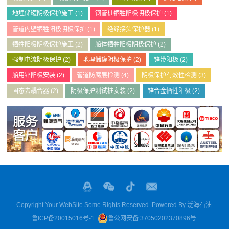
地埋储罐阴极保护施工
(1)
钢管桩牺牲阳极阴极保护
(1)
管道内壁牺牲阳极阴极保护
(1)
绝缘接头保护器
(1)
牺牲阳极阴极保护施工
(2)
船体牺牲阳极阴极保护
(2)
强制电流阴极保护
(2)
地埋储罐阴极保护
(2)
锌带阳极
(2)
船用锌阳极安装
(2)
管道防腐层检测
(4)
阴极保护有效性检测
(3)
固态去耦合器
(2)
阴极保护测试桩安装
(2)
锌合金牺牲阳极
(2)
Copyright Your WebSite.Some Rights Reserved. Powered By
泛海石油
.
鲁ICP备20015016号-1
.
鲁公网安备 37050202370896号
.