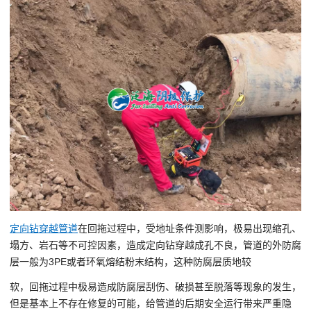
定向钻穿越管道
在回拖过程中，受地址条件测影响，极易出现缩孔、
塌方、岩石等不可控因素，造成定向钻穿越成孔不良，管道的外防腐
层一般为3PE或者环氧熔结粉末结构，这种防腐层质地较
软，回拖过程中极易造成防腐层刮伤、破损甚至脱落等现象的发生，
但是基本上不存在修复的可能，给管道的后期安全运行带来严重隐