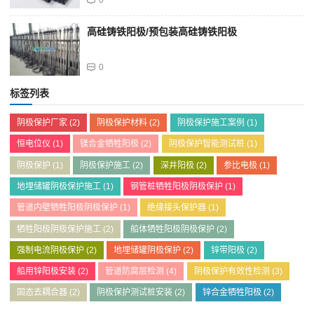
0
高硅铸铁阳极/预包装高硅铸铁阳极
0
标签列表
阴极保护厂家
(2)
阴极保护材料
(2)
阴极保护施工案例
(1)
恒电位仪
(1)
镁合金牺牲阳极
(2)
阴极保护智能测试桩
(1)
阴极保护
(1)
阴极保护施工
(2)
深井阳极
(2)
参比电极
(1)
地埋储罐阴极保护施工
(1)
钢管桩牺牲阳极阴极保护
(1)
管道内壁牺牲阳极阴极保护
(1)
绝缘接头保护器
(1)
牺牲阳极阴极保护施工
(2)
船体牺牲阳极阴极保护
(2)
强制电流阴极保护
(2)
地埋储罐阴极保护
(2)
锌带阳极
(2)
船用锌阳极安装
(2)
管道防腐层检测
(4)
阴极保护有效性检测
(3)
固态去耦合器
(2)
阴极保护测试桩安装
(2)
锌合金牺牲阳极
(2)