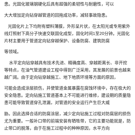
患。光固化玻璃钢硬化后具有超强的柔韧性与耐磨性，可以
大大增加定向钻穿越管道的回拖成功率，减轻事故隐患。
光固化片上下均附有塑料薄膜，外形呈片状，在太阳光或专用紫外
线灯照射下高分子快速交联固化成型，固化时间1至20分钟。光固化
片材主要用于管道定向钻穿越保护、设备防腐、建筑防腐
等领域。
水平定向钻穿越具有技术先进、精确度高、穿越距离长、非开挖
等特点，在油气管道建设工程中得到广泛采用，其发展的前景也越来
越广阔。由于定向钻穿越施工、地下地质环境等方面的原因，
可能会造成涂层损伤，并使管道金属暴露在腐蚀环境中，存在极大的
安全隐患。定向钻施工管道基本上不可能进行维修，建设期的质量隐
患可能导致管道穿孔泄漏，对管道的安全运行产生巨大威
胁。因此选择合适的防腐涂层，减少定向钻施工过程对防腐层的损伤
尤为重要。一般补口带的前端安装有牺牲带，它的主要功能就是，防
止带口的脱落，由于在施工过程中的种种原因，水平方向