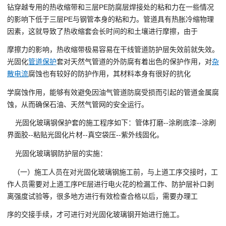
钻穿越专用的热收缩带和三层PE防腐层焊接处的粘和力在一些情况
的影响下低于三层PE与钢管本身的粘和力。管道具有热胀冷缩物理
因素，这就导致了热收缩套会长时间的和土壤进行摩擦，由于
摩擦力的影响，热收缩带极易容易在干线管道防护层失效前就失效。
光固化
管道保护
套对天然气管道的外防腐有着出色的保护作用，对
杂
散电流
腐蚀也有较好的防护作用，其材料本身有很好的抗化
学腐蚀作用，能够有效避免因油气管道防腐受损而引起的管道金属腐
蚀，从而确保石油、天然气管网的安全运行。
光固化玻璃钢保护套的施工程序如下：管体打磨--涂刷底漆--涂刷
界面胶--粘贴光固化片材--真空袋压--紫外线固化。
光固化玻璃钢防护层的实施：
（一）施工人员在对光固化玻璃钢施工前，与上道工序交接时，工
作人员需要对上道工序PE层进行电火花的检漏工作、防护层补口剥
离强度试验等，很多地方进行有效检查合格以后，需要办理工
序的交接手续，才可进行对光固化玻璃钢开始进行施工。