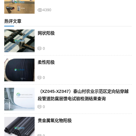
4390
热评文章
网状阳极
0
柔性阳极
0
（XZ045-XZ047）泰山村农业示范区定向钻穿越
段管道防腐层馈电试验检测结果查询
0
贵金属氧化物阳极